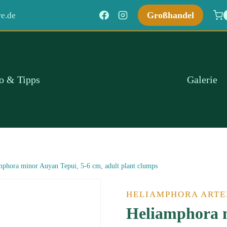
Großhandel
e.de
fo & Tipps
Galerie
mphora minor Auyan Tepui, 5-6 cm, adult plant clumps
HELIAMPHORA ARTE
Heliamphora m