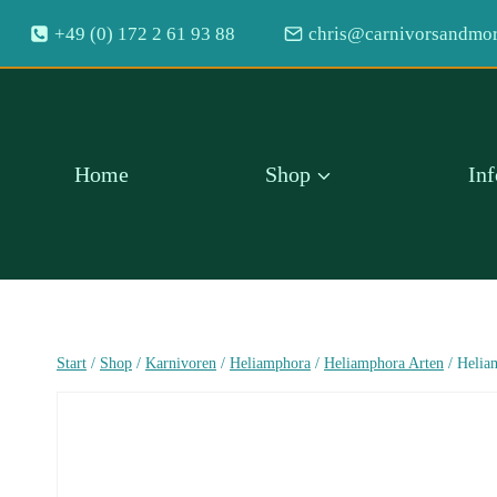
Zum
+49 (0) 172 2 61 93 88
chris@carnivorsandmor
Inhalt
springen
Home
Shop
In
Start
/
Shop
/
Karnivoren
/
Heliamphora
/
Heliamphora Arten
/
Helia