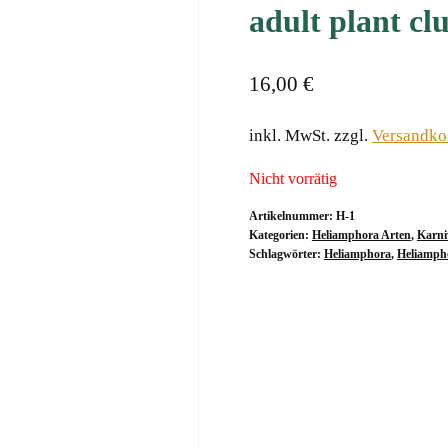
adult plant c
16,00
€
inkl. MwSt.
zzgl.
Versandko
Nicht vorrätig
Artikelnummer:
H-1
Kategorien:
Heliamphora Arten
,
Karni
Schlagwörter:
Heliamphora
,
Heliamph