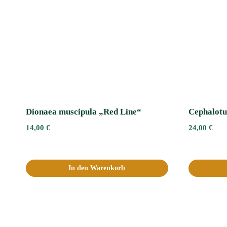
Dionaea muscipula „Red Line“
Cephalotus
14,00
€
24,00
€
In den Warenkorb