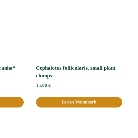
iranha“
Cephalotus follicularis, small plant
clumps
15,00
€
In den Warenkorb