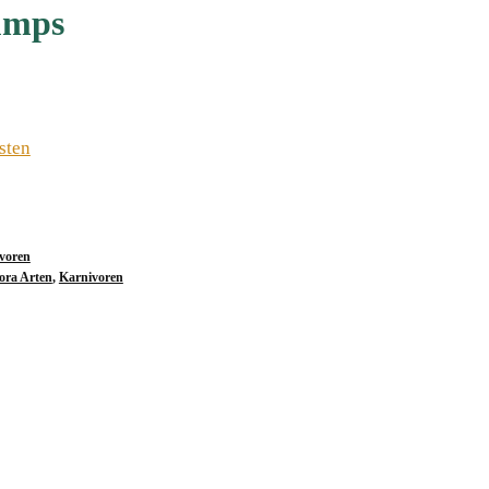
lumps
sten
voren
ora Arten
,
Karnivoren