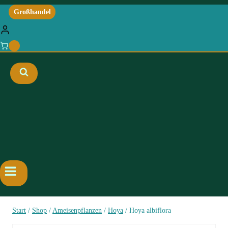
Großhandel
0
Start
/
Shop
/
Ameisenpflanzen
/
Hoya
/
Hoya albiflora