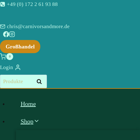
Zum
+49 (0) 172 2 61 93 88
Inhalt
springen
chris@carnivorsandmore.de
Großhandel
0
Login
Suchen
Suchen
nach:
Home
Shop