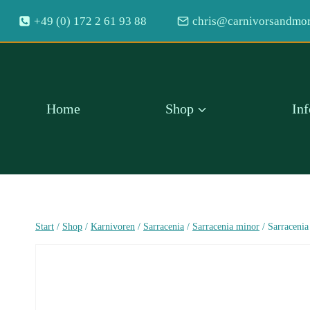
Zum
+49 (0) 172 2 61 93 88
chris@carnivorsandmor
Inhalt
springen
Home
Shop
In
Start
/
Shop
/
Karnivoren
/
Sarracenia
/
Sarracenia minor
/
Sarracenia