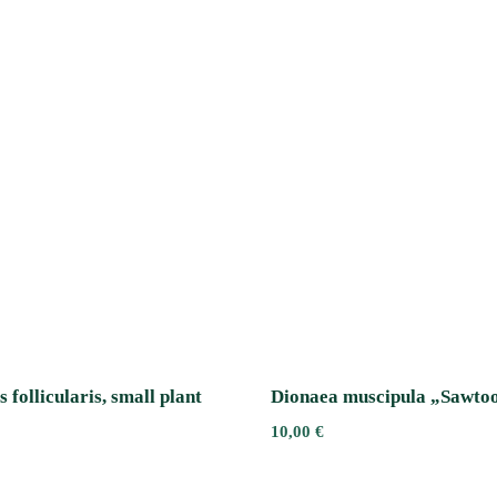
 follicularis, small plant
Dionaea muscipula „Sawto
10,00
€