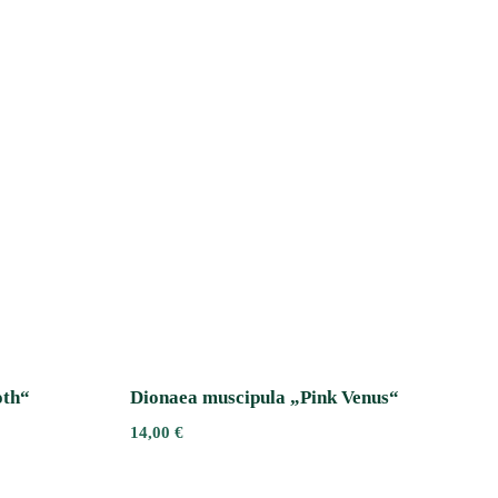
oth“
Dionaea muscipula „Pink Venus“
14,00
€