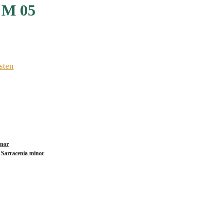
L M 05
sten
inor
,
Sarracenia minor