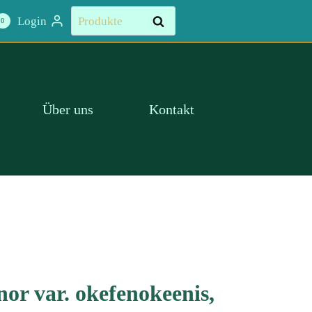
Suchen
Login
Suchen
0
nach:
Über uns
Kontakt
or var. okefenokeenis,