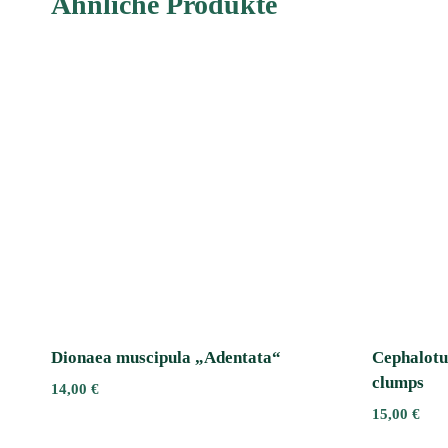
Ähnliche Produkte
Dionaea muscipula „Adentata“ﾠ
Cephalotus
clumps
14,00
€
15,00
€