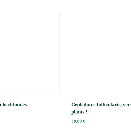
 hechtioides
Cephalotus follicularis, ve
plants !
38,00
€