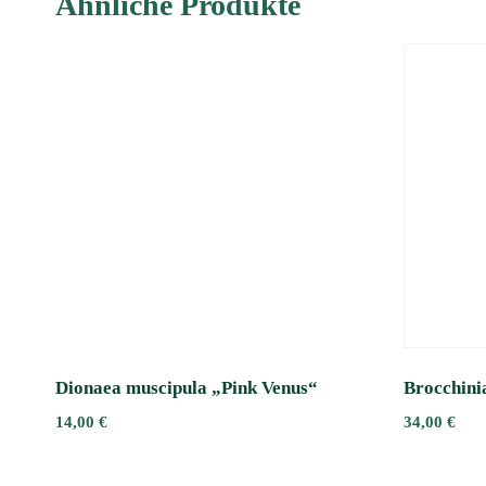
Ähnliche Produkte
Dionaea muscipula „Pink Venus“
Brocchinia
14,00
€
34,00
€