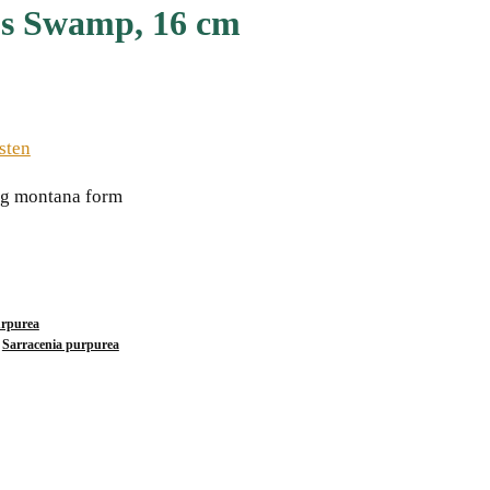
s Swamp, 16 cm
sten
ing montana form
urpurea
,
Sarracenia purpurea