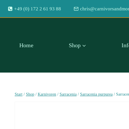
Zum
+49 (0) 172 2 61 93 88
chris@carnivorsandmor
Inhalt
springen
Home
Shop
In
Start
/
Shop
/
Karnivoren
/
Sarracenia
/
Sarracenia purpurea
/
Sarrace