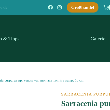
Großhandel
e.de
fo & Tipps
Galerie
nia purpurea ssp. venosa var. montana Tom’s Swamp, 16 cm
SARRACENIA PURPU
Sarracenia pur