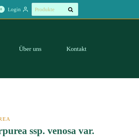
Suchen
Login
Suchen
0
nach:
Über uns
Kontakt
REA
purea ssp. venosa var.