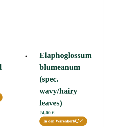
Elaphoglossum
d
blumeanum
(spec.
wavy/hairy
leaves)
24,00
€
In den Warenkorb