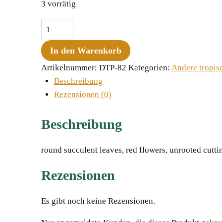
3 vorrätig
Aeschynanthus
parvifolius
In den Warenkorb
Menge
Artikelnummer:
DTP-82
Kategorien:
Andere tropis
Beschreibung
Rezensionen (0)
Beschreibung
round succulent leaves, red flowers, unrooted cutti
Rezensionen
Es gibt noch keine Rezensionen.