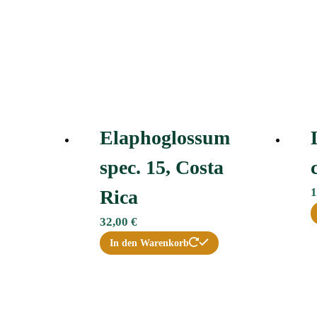
Elaphoglossum
spec. 15, Costa
1
Rica
32,00
€
In den Warenkorb