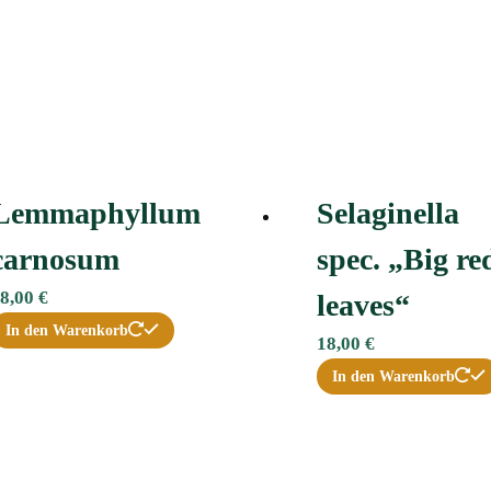
Lemmaphyllum
Selaginella
carnosum
spec. „Big re
8,00
€
leaves“
In den Warenkorb
18,00
€
In den Warenkorb