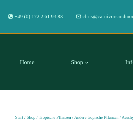
Zum
Inhalt
+49 (0) 172 2 61 93 88
chris@carnivorsandmor
springen
Home
Shop
In
Start
/
Shop
/
Tropische Pflanzen
/
Andere tropische Pflanzen
/
Aeschy