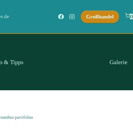
Großhandel
e.de
0
fo & Tipps
Galerie
nanthus parvifolius