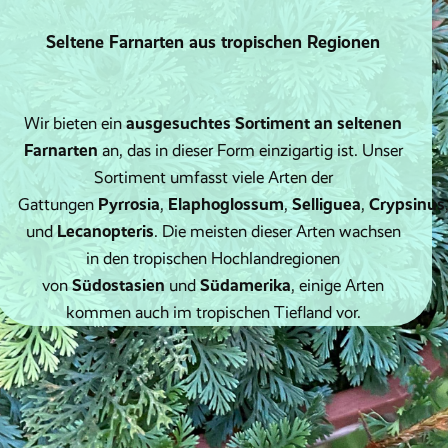
Seltene Farnarten aus tropischen Regionen
ausgesuchtes Sortiment an seltenen
Wir bieten ein
Farnarten
an, das in dieser Form einzigartig ist. Unser
Sortiment umfasst viele Arten der
Pyrrosia
Elaphoglossum
Selliguea
Crypsinus
Gattungen
,
,
,
Lecanopteris
und
. Die meisten dieser Arten wachsen
in den tropischen Hochlandregionen
Südostasien
Südamerika
von
und
, einige Arten
kommen auch im tropischen Tiefland vor.