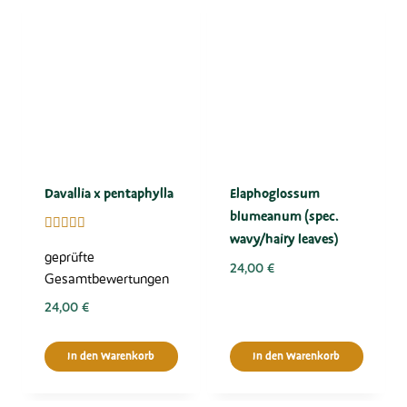
Davallia x pentaphylla
Elaphoglossum
blumeanum (spec.
wavy/hairy leaves)
Bewertet
mit
geprüfte
5.00
24,00
€
Gesamtbewertungen
von 5
24,00
€
In den Warenkorb
In den Warenkorb