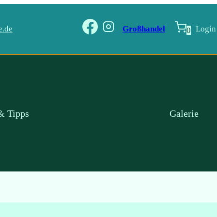
e.de
Großhandel
Login
0
& Tipps
Galerie