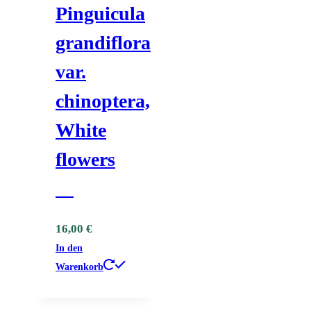
Pinguicula
grandiflora
var.
chinoptera,
White
flowers
ﾠ
16,00
€
In den
Warenkorb