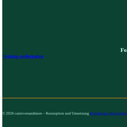
Fo
Vertrag widerrufen
© 2026 carnivorsandmore – Konzeption und Umsetzung
Formfinesse Mediendes