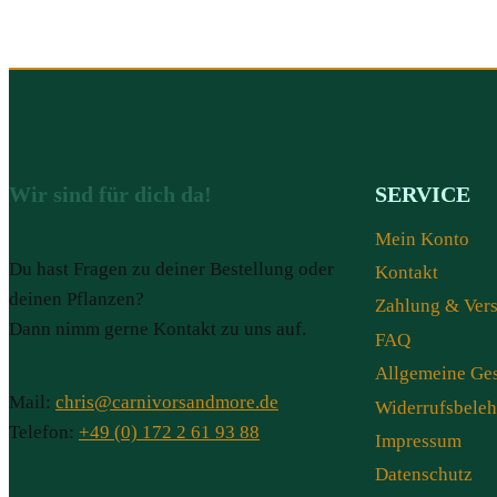
Wir sind für dich da!
SERVICE
Mein Konto
Du hast Fragen zu deiner Bestellung oder
Kontakt
deinen Pflanzen?
Zahlung & Ver
Dann nimm gerne Kontakt zu uns auf.
FAQ
Allgemeine Ge
Mail:
chris@carnivorsandmore.de
Widerrufsbele
Telefon:
+49 (0) 172 2 61 93 88
Impressum
Datenschutz