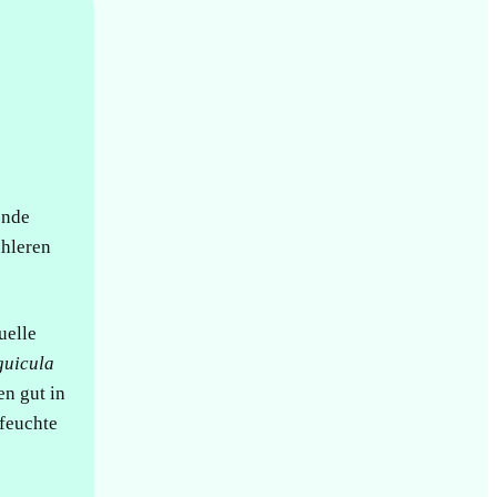
ende
ühleren
uelle
guicula
en gut in
feuchte