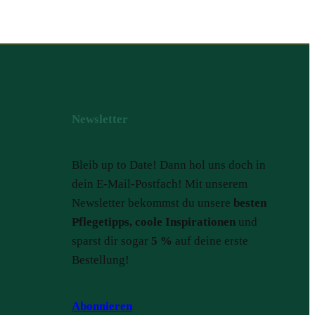
Newsletter
Bleib up to Date! Dann hol uns doch in
dein E-Mail-Postfach! Mit unserem
Newsletter bekommst du unsere
besten
Pflegetipps, coole Inspirationen
und
sparst dir sogar
5 %
auf deine erste
Bestellung!
Abonnieren