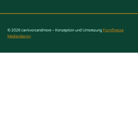
© 2026 carnivorsandmore – Konzeption und Umsetzung
Formfinesse
Mediendesign
Produkt suchen
Suchen
Nach Preis filtern
Nach Lagerbestand filtern