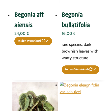
Begonia aff.
Begonia
aiensis
bullatifolia
24,00
€
16,00
€
In den Warenkorb
rare species, dark
brownish leaves with
warty structure
In den Warenkorb