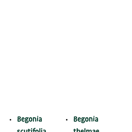
Begonia
Begonia
scutifolia
thelmae