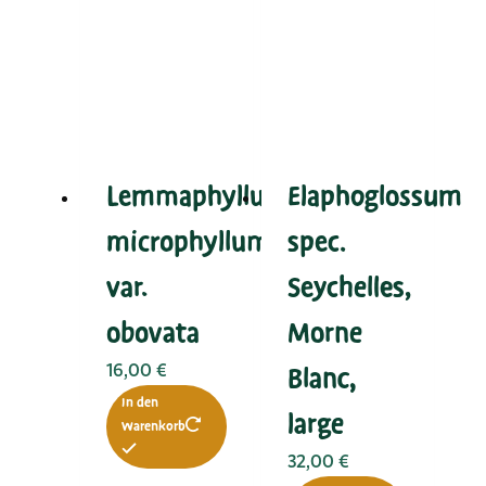
Lemmaphyllum
Elaphoglossum
microphyllum
spec.
var.
Seychelles,
obovata
Morne
16,00
€
Blanc,
In den
large
Warenkorb
32,00
€