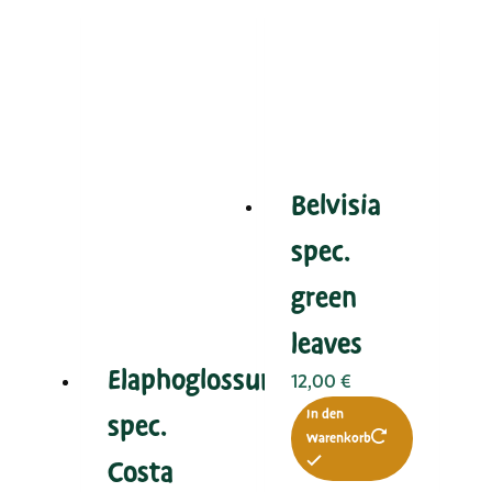
Belvisia
spec.
green
leaves
Elaphoglossum
12,00
€
In den
spec.
Warenkorb
Costa