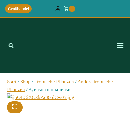
Zum
Großhandel
0
Inhalt
springen
Start
/
Shop
/
Tropische Pflanzen
/
Andere tropische
Pflanzen
/
Ayensua uaipanensis