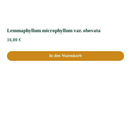
Lemmaphyllum microphyllum var. obovata
16,00
€
In den Warenkorb