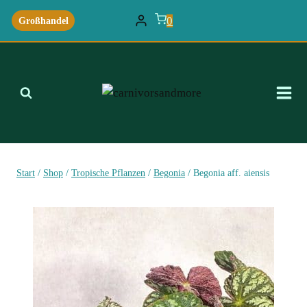
Zum
0
Großhandel
Inhalt
springen
Start
/
Shop
/
Tropische Pflanzen
/
Begonia
/
Begonia aff. aiensis