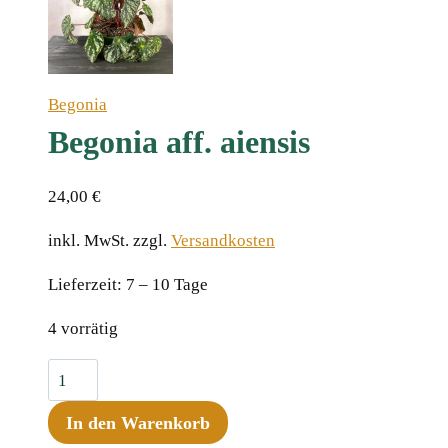
Begonia
Begonia aff. aiensis
24,00
€
inkl. MwSt.
zzgl.
Versandkosten
Lieferzeit:
7 – 10 Tage
4 vorrätig
Begonia
aff.
In den Warenkorb
aiensis