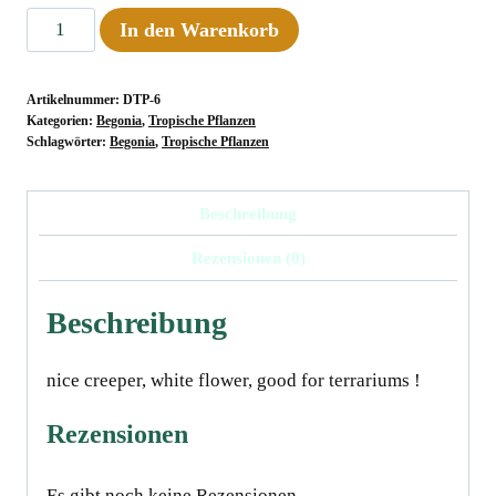
Begonia
In den Warenkorb
eleagnifolia
var.
Artikelnummer:
DTP-6
schulzei
Kategorien:
Begonia
,
Tropische Pflanzen
Menge
Schlagwörter:
Begonia
,
Tropische Pflanzen
Beschreibung
Rezensionen (0)
Beschreibung
nice creeper, white flower, good for terrariums !
Rezensionen
Es gibt noch keine Rezensionen.