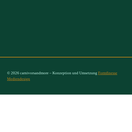
© 2026 carnivorsandmore – Konzeption und Umsetzung
Formfinesse
Mediendesign
Select Options
×
Begonia eleagnifolia var. schulzei