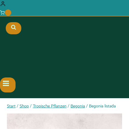
0
Start
/
Shop
/
Tropische Pflanzen
/
Begonia
/
Begonia listada