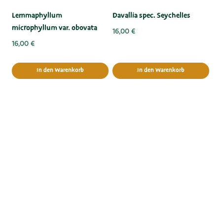
Lemmaphyllum
Davallia spec. Seychelles
microphyllum var. obovata
16,00
€
16,00
€
In den Warenkorb
In den Warenkorb