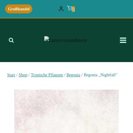
Zum
0
Großhandel
Inhalt
springen
Start
/
Shop
/
Tropische Pflanzen
/
Begonia
/
Begonia „Nightfall“