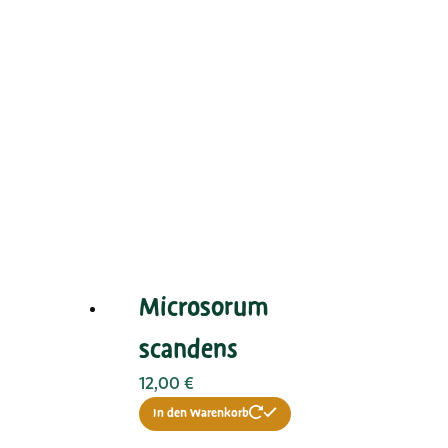
Microsorum
scandens
12,00
€
In den Warenkorb