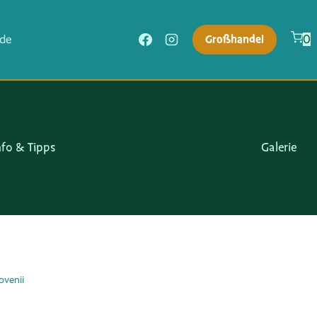
Großhandel
.de
0
nfo & Tipps
Galerie
ovenii