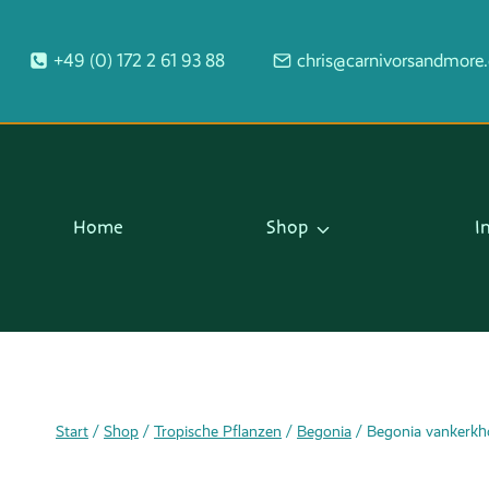
Zum
Inhalt
+49 (0) 172 2 61 93 88
chris@carnivorsandmore
springen
Home
Shop
I
Start
/
Shop
/
Tropische Pflanzen
/
Begonia
/
Begonia vankerkh