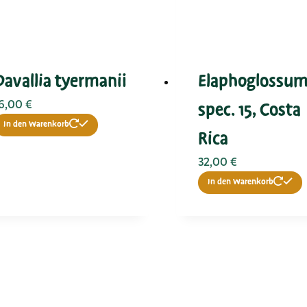
Davallia tyermanii
Elaphoglossu
6,00
€
spec. 15, Costa
In den Warenkorb
Rica
32,00
€
In den Warenkorb