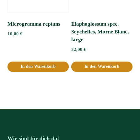
Microgramma reptans
Elaphoglossum spec.
Seychelles, Morne Blanc,
10,00
€
large
32,00
€
In den Warenkorb
In den Warenkorb
Wir sind für dich da!