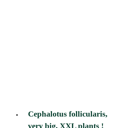
Cephalotus follicularis,
very big, XXL plants !