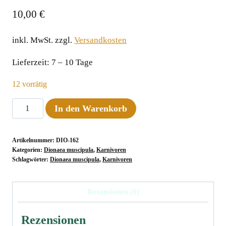
10,00
€
inkl. MwSt.
zzgl.
Versandkosten
Lieferzeit:
7 – 10 Tage
12 vorrätig
Dionaea
In den Warenkorb
muscipula
"BCP
Artikelnummer:
DIO-162
1343/21,
Kategorien:
Dionaea muscipula
,
Karnivoren
Erect
Schlagwörter:
Dionaea muscipula
,
Karnivoren
Cup
Trap"
Rezensionen (0)
Menge
Rezensionen