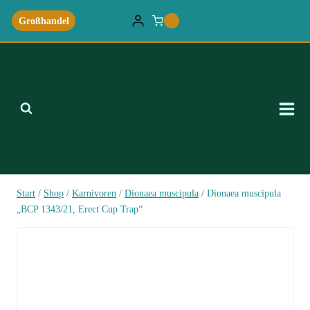
Zum
Großhandel
0
Inhalt
springen
Start
/
Shop
/
Karnivoren
/
Dionaea muscipula
/
Dionaea muscipula
„BCP 1343/21, Erect Cup Trap“