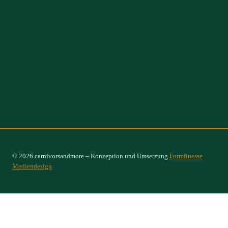
© 2026 carnivorsandmore – Konzeption und Umsetzung
Formfinesse
Mediendesign
Select Options
×