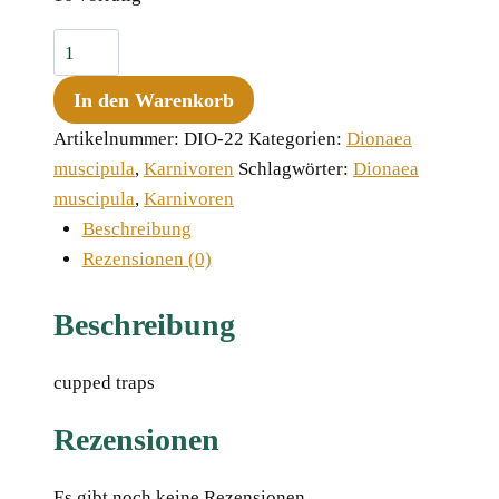
Dionaea
muscipula
In den Warenkorb
"BCP
Crazy
Artikelnummer:
DIO-22
Kategorien:
Dionaea
Cup
muscipula
,
Karnivoren
Schlagwörter:
Dionaea
Trap"
muscipula
,
Karnivoren
Menge
Beschreibung
Rezensionen (0)
Beschreibung
cupped traps
Rezensionen
Es gibt noch keine Rezensionen.