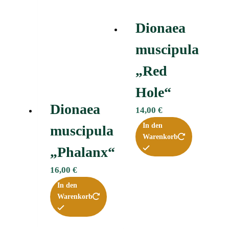
Dionaea
muscipula
„Red
Hole“
Dionaea
14,00
€
In den
muscipula
Warenkorb
„Phalanx“
16,00
€
In den
Warenkorb