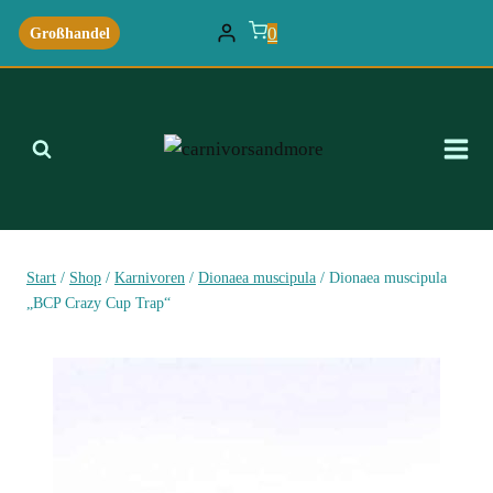
Zum
0
Großhandel
Inhalt
springen
Start
/
Shop
/
Karnivoren
/
Dionaea muscipula
/
Dionaea muscipula
„BCP Crazy Cup Trap“