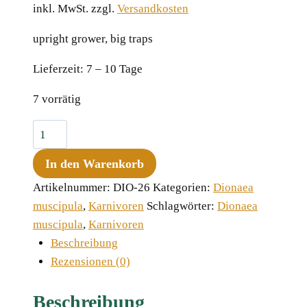
inkl. MwSt.
zzgl.
Versandkosten
upright grower, big traps
Lieferzeit:
7 – 10 Tage
7 vorrätig
Dionaea
muscipula
In den Warenkorb
"Bear
Trap"
Artikelnummer:
DIO-26
Kategorien:
Dionaea
Menge
muscipula
,
Karnivoren
Schlagwörter:
Dionaea
muscipula
,
Karnivoren
Beschreibung
Rezensionen (0)
Beschreibung