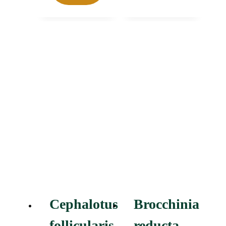
Cephalotus
Brocchinia
follicularis,
reducta