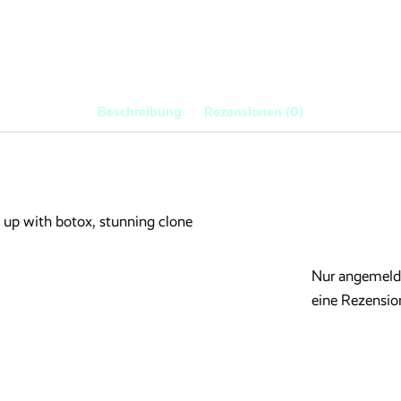
Beschreibung
Rezensionen (0)
wn up with botox, stunning clone
Nur angemelde
eine Rezensio