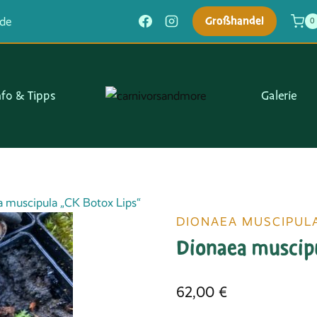
Großhandel
.de
0
nfo & Tipps
Galerie
 muscipula „CK Botox Lips“
DIONAEA MUSCIPUL
Dionaea muscipu
62,00
€