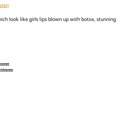
sten
hich look like girls lips blown up with botox, stunning
ivoren
rnivoren