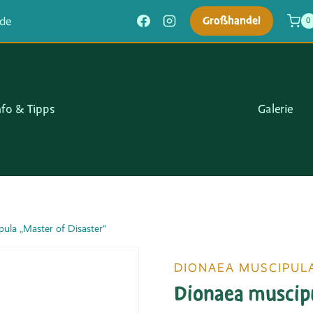
Großhandel
.de
0
nfo & Tipps
Galerie
ula „Master of Disaster“
DIONAEA MUSCIPUL
Dionaea muscipu