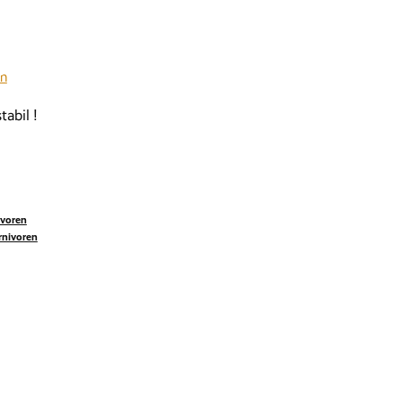
en
tabil !
ivoren
rnivoren