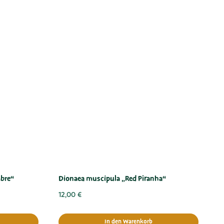
bre“
Dionaea muscipula „Red Piranha“
12,00
€
In den Warenkorb