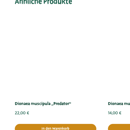
Ähnliche Produkte
Dionaea muscipula „Predator“
Dionaea mu
22,00
€
14,00
€
In den Warenkorb