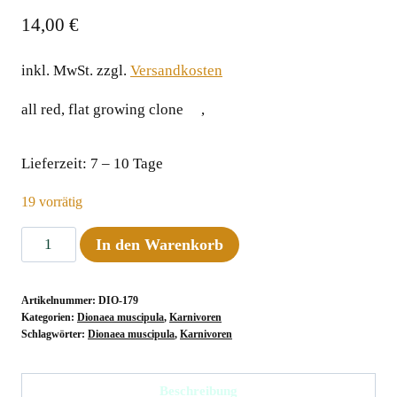
14,00
€
inkl. MwSt.
zzgl.
Versandkosten
all red, flat growing cloneﾠ ,ﾠ
Lieferzeit:
7 – 10 Tage
19 vorrätig
Dionaea
In den Warenkorb
muscipula
"Paolo's
Artikelnummer:
DIO-179
Red
Kategorien:
Dionaea muscipula
,
Karnivoren
Dentate"
Schlagwörter:
Dionaea muscipula
,
Karnivoren
Menge
Beschreibung