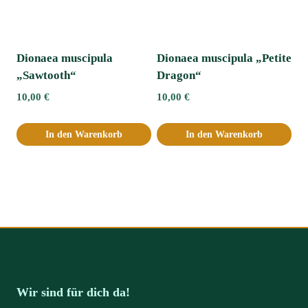
Dionaea muscipula
Dionaea muscipula „Petite
„Sawtooth“
Dragon“
10,00
€
10,00
€
In den Warenkorb
In den Warenkorb
Wir sind für dich da!