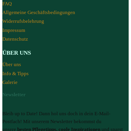
FAQ
Allgemeine Geschäftsbedingungen
Widerrufsbelehrung
Impressum
Datenschutz
ÜBER UNS
Über uns
Info & Tipps
Galerie
Newsletter
Bleib up to Date! Dann hol uns doch in dein E-Mail-
Postfach! Mit unserem Newsletter bekommst du
unsere
besten Pflegetipps, coole Inspirationen
und sparst