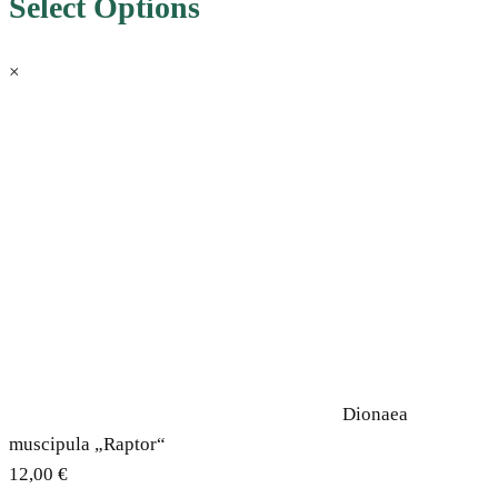
Select Options
×
Dionaea
muscipula „Raptor“
12,00
€