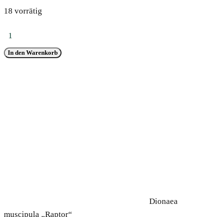
18 vorrätig
Dionaea
muscipula
In den Warenkorb
"Raptor"
Menge
Dionaea
muscipula „Raptor“