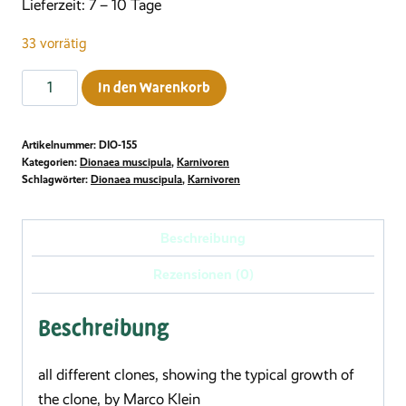
Lieferzeit:
7 – 10 Tage
33 vorrätig
Dionaea
In den Warenkorb
muscipula
"Werewolf
Artikelnummer:
DIO-155
x
Kategorien:
Dionaea muscipula
,
Karnivoren
Werewolf"
Schlagwörter:
Dionaea muscipula
,
Karnivoren
Menge
Beschreibung
Rezensionen (0)
Beschreibung
all different clones, showing the typical growth of
the clone, by Marco Klein