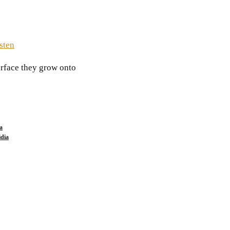
sten
urface they grow onto
a
idia