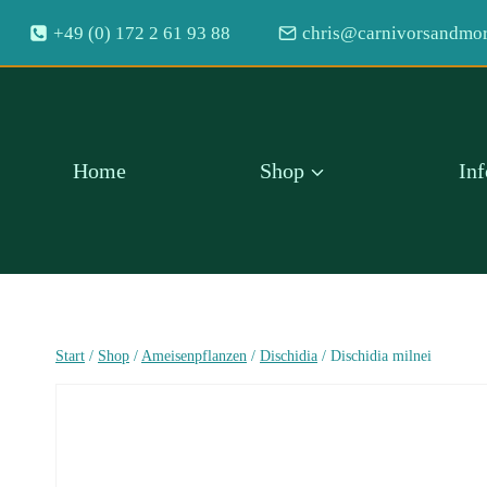
Zum
+49 (0) 172 2 61 93 88
chris@carnivorsandmor
Inhalt
springen
Home
Shop
In
Start
/
Shop
/
Ameisenpflanzen
/
Dischidia
/
Dischidia milnei