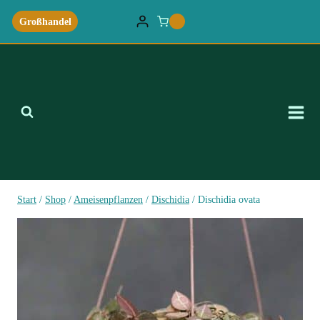
Zum
Großhandel
0
Inhalt
springen
Start
/
Shop
/
Ameisenpflanzen
/
Dischidia
/
Dischidia ovata