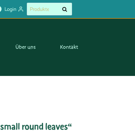
Suchen
Suchen
Login
nach:
Über uns
Kontakt
„small round leaves“