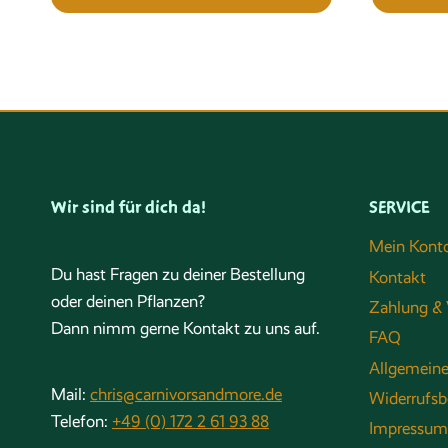
Wir sind für dich da!
SERVICE
Mein Kont
Du hast Fragen zu deiner Bestellung
Kontakt
oder deinen Pflanzen?
Zahlung & 
Dann nimm gerne Kontakt zu uns auf.
FAQ
Allgemein
Mail:
chris@carnivorsandmore.de
Widerrufsb
Telefon:
+49 (0) 172 2 61 93 88
Impressum