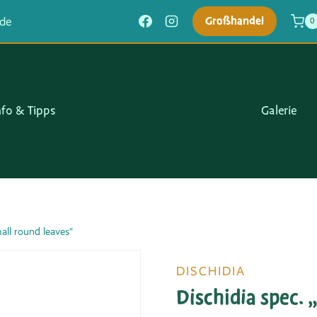
Großhandel
.de
0
nfo & Tipps
Galerie
all round leaves“
DISCHIDIA
Dischidia spec. 