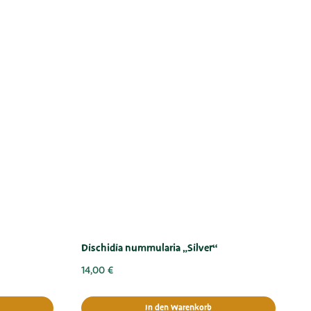
Dischidia nummularia „Silver“
14,00
€
In den Warenkorb