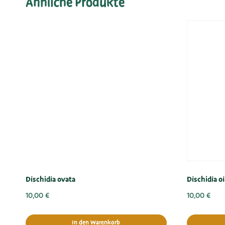
Ähnliche Produkte
Dischidia ovata
Dischidia o
10,00
€
10,00
€
In den Warenkorb