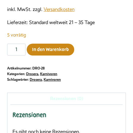
inkl. MwSt.
zzgl.
Versandkosten
Lieferzeit:
Standard weltweit 21 – 35 Tage
5 vorrätig
Drosera
In den Warenkorb
binata,
Otaki
Artikelnummer:
DRO-28
Forks
Kategorien:
Drosera
,
Karnivoren
Menge
Schlagwörter:
Drosera
,
Karnivoren
Rezensionen (0)
Rezensionen
Es gibt noch keine Rezensionen.