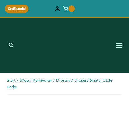
Zum
Großhandel
0
Inhalt
springen
Start
/
Shop
/
Karnivoren
/
Drosera
/
Drosera binata, Otaki
Forks