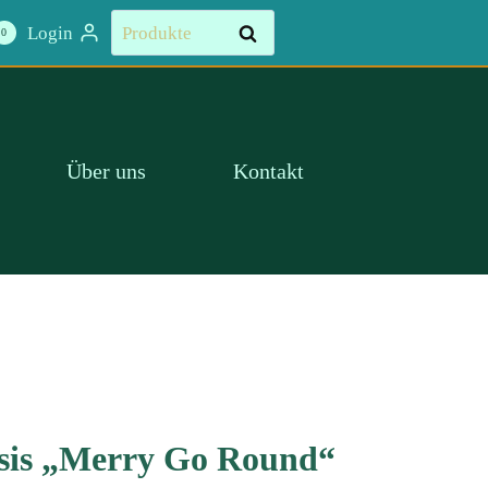
"Merry
Suchen
Login
Suchen
0
Go
nach:
Round"
Menge
Über uns
Kontakt
nsis „Merry Go Round“