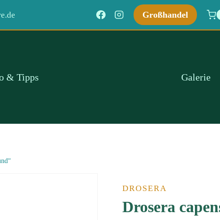
Großhandel
e.de
fo & Tipps
Galerie
und“
DROSERA
Drosera cape