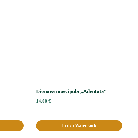
Dionaea muscipula „Adentata“ﾠ
14,00
€
In den Warenkorb