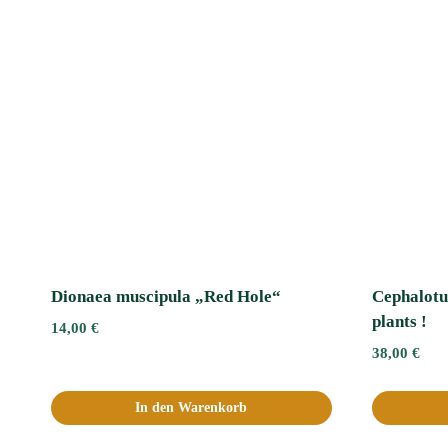
Dionaea muscipula „Red Hole“
Cephalotus
plants !
14,00
€
38,00
€
In den Warenkorb