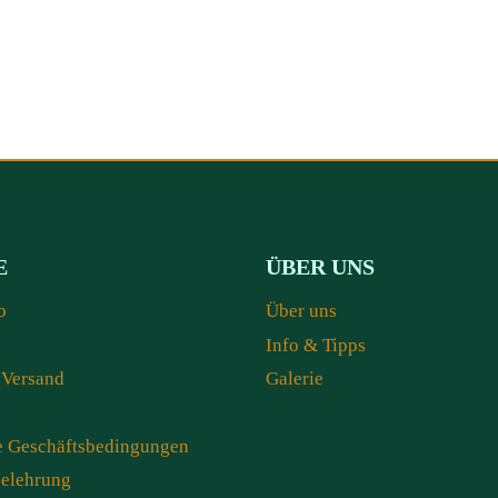
E
ÜBER UNS
o
Über uns
Info & Tipps
 Versand
Galerie
e Geschäftsbedingungen
belehrung