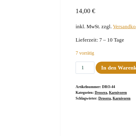
14,00
€
inkl. MwSt.
zzgl.
Versandko
Lieferzeit:
7 – 10 Tage
7 vorrätig
Drosera
In den Waren
capensis
"Merry
Artikelnummer:
DRO-44
Go
Kategorien:
Drosera
,
Karnivoren
Round"
Schlagwörter:
Drosera
,
Karnivoren
Menge