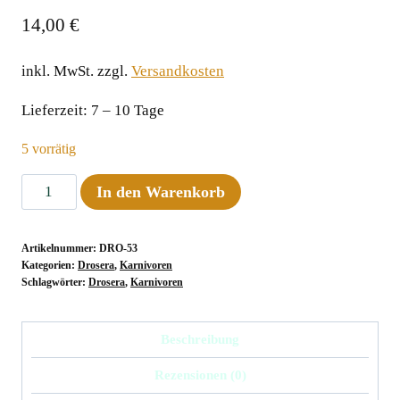
14,00
€
inkl. MwSt.
zzgl.
Versandkosten
Lieferzeit:
7 – 10 Tage
5 vorrätig
Drosera
In den Warenkorb
capensis,
Palmiet
Artikelnummer:
DRO-53
River,
Kategorien:
Drosera
,
Karnivoren
S.A.
Schlagwörter:
Drosera
,
Karnivoren
Menge
Beschreibung
Rezensionen (0)