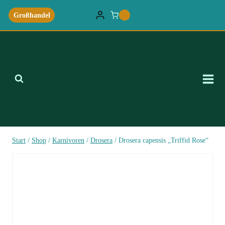
Zum
Großhandel
0
Inhalt
springen
Start
/
Shop
/
Karnivoren
/
Drosera
/
Drosera capensis „Triffid Rose“