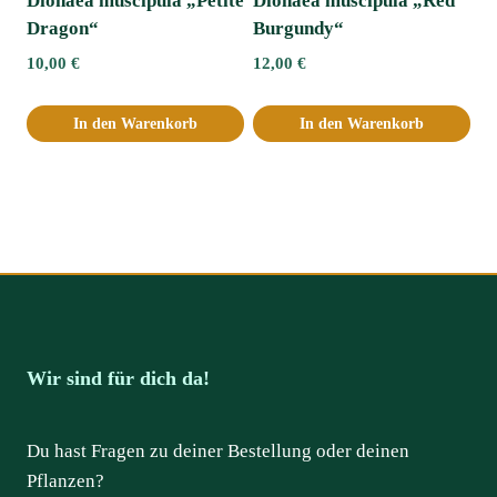
Dionaea muscipula „Petite
Dionaea muscipula „Red
Dragon“
Burgundy“
10,00
€
12,00
€
In den Warenkorb
In den Warenkorb
Wir sind für dich da!
Du hast Fragen zu deiner Bestellung oder deinen
Pflanzen?