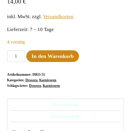
14,00
€
inkl. MwSt.
zzgl.
Versandkosten
Lieferzeit:
7 – 10 Tage
4 vorrätig
Drosera
In den Warenkorb
capensis
"Triffid
Artikelnummer:
DRO-51
Rose"
Kategorien:
Drosera
,
Karnivoren
Menge
Schlagwörter:
Drosera
,
Karnivoren
Beschreibung
Rezensionen (0)