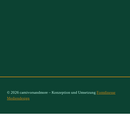
© 2026 carnivorsandmore – Konzeption und Umsetzung
Formfinesse
Mediendesign
Select Options
×