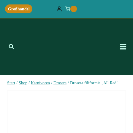
Zum
Großhandel
0
Inhalt
springen
Start
/
Shop
/
Karnivoren
/
Drosera
/
Drosera filiformis „All Red“