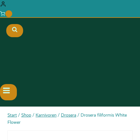
0
Start
/
Shop
/
Karnivoren
/
Drosera
/
Drosera filiformis White
Flower