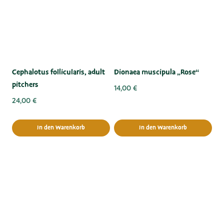
Cephalotus follicularis, adult
Dionaea muscipula „Rose“
pitchers
14,00
€
24,00
€
In den Warenkorb
In den Warenkorb