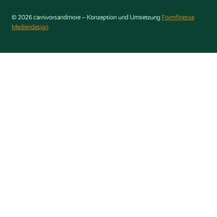
© 2026 carnivorsandmore – Konzeption und Umsetzung
Formfinesse
Mediendesign
Konto
Home
Untermenü
Shop
umschalten
Karnivoren
Ameisenpflanzen
Orchideen
Tropische Pflanzen
Info & Tipps
Galerie
Über uns
Kontakt