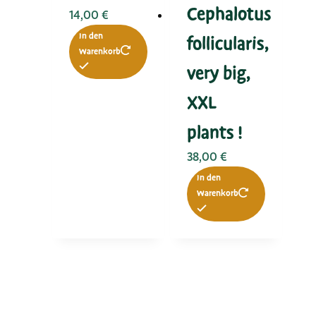
Cephalotus
14,00
€
In den
follicularis,
Warenkorb
very big,
XXL
plants !
38,00
€
In den
Warenkorb