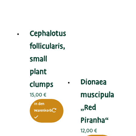
Cephalotus
follicularis,
small
plant
Dionaea
clumps
muscipula
15,00
€
In den
„Red
Warenkorb
Piranha“
12,00
€