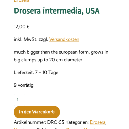
Drosera
Drosera intermedia, USA
12,00
€
inkl. MwSt.
zzgl.
Versandkosten
much bigger than the european form, grows in
big clumps up to 20 cm diameter
Lieferzeit:
7 – 10 Tage
9 vorrätig
Drosera
intermedia,
In den Warenkorb
USA
Menge
Artikelnummer:
DRO-55
Kategorien:
Drosera
,