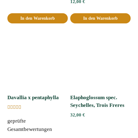
12,00
€
In den Warenkorb
In den Warenkorb
Davallia x pentaphylla
Elaphoglossum spec.
Seychelles, Trois Freres
Bewertet
32,00
€
mit
geprüfte
5.00
von 5
Gesamtbewertungen