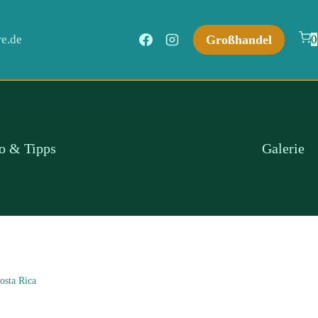
Großhandel
e.de
0
fo & Tipps
Galerie
osta Rica