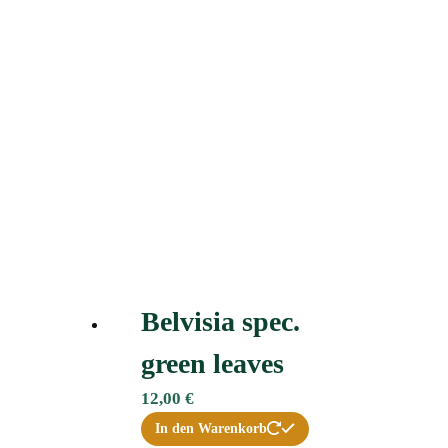
Belvisia spec.
green leaves
12,00
€
In den Warenkorb