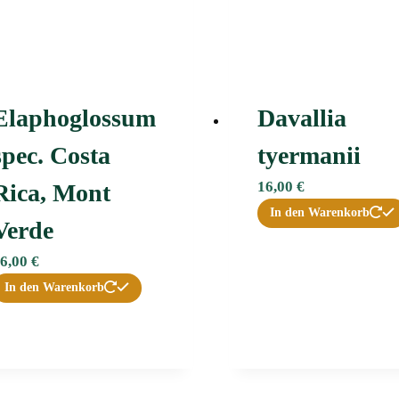
Elaphoglossum
Davallia
spec. Costa
tyermanii
16,00
€
Rica, Mont
In den Warenkorb
Verde
6,00
€
In den Warenkorb