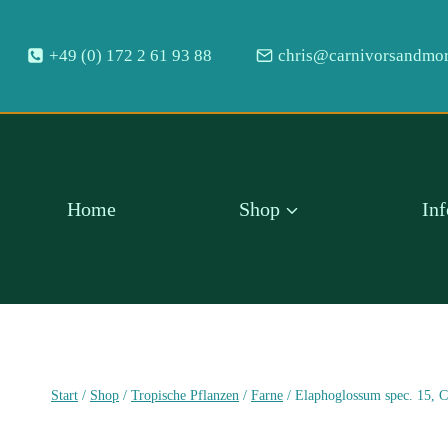
Zum
Inhalt
+49 (0) 172 2 61 93 88
chris@carnivorsandmor
springen
Home
Shop
In
Start
/
Shop
/
Tropische Pflanzen
/
Farne
/
Elaphoglossum spec. 15, C