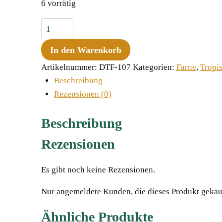
6 vorrätig
Elaphoglossum
spec.
In den Warenkorb
15,
Costa
Artikelnummer:
DTF-107
Kategorien:
Farne
,
Tropi
Rica
Beschreibung
Menge
Rezensionen (0)
Beschreibung
Rezensionen
Es gibt noch keine Rezensionen.
Nur angemeldete Kunden, die dieses Produkt gekau
Ähnliche Produkte