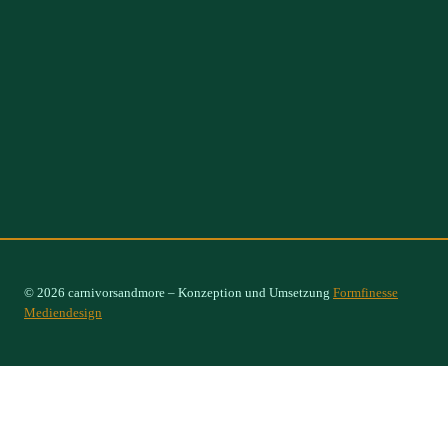
© 2026 carnivorsandmore – Konzeption und Umsetzung
Formfinesse
Mediendesign
Select Options
×