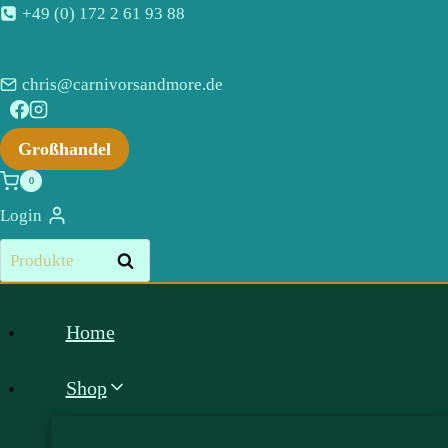
Zum
+49 (0) 172 2 61 93 88
Inhalt
springen
chris@carnivorsandmore.de
Großhandel
0
Login
Suchen
Suchen
nach:
Home
Shop