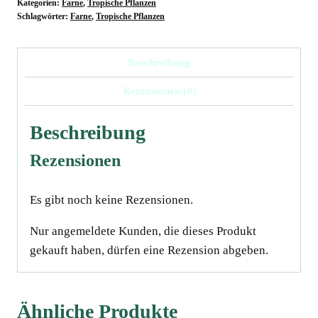
Kategorien:
Farne
,
Tropische Pflanzen
Mont
Schlagwörter:
Farne
,
Tropische Pflanzen
Verde
Menge
Beschreibung
Rezensionen (0)
Beschreibung
Rezensionen
Es gibt noch keine Rezensionen.
Nur angemeldete Kunden, die dieses Produkt
gekauft haben, dürfen eine Rezension abgeben.
Ähnliche Produkte