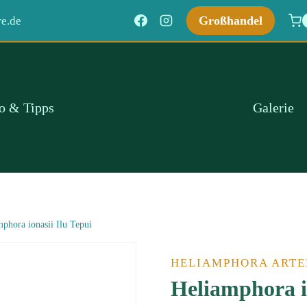
Großhandel
e.de
fo & Tipps
Galerie
phora ionasii Ilu Tepui
HELIAMPHORA ARTE
Heliamphora io