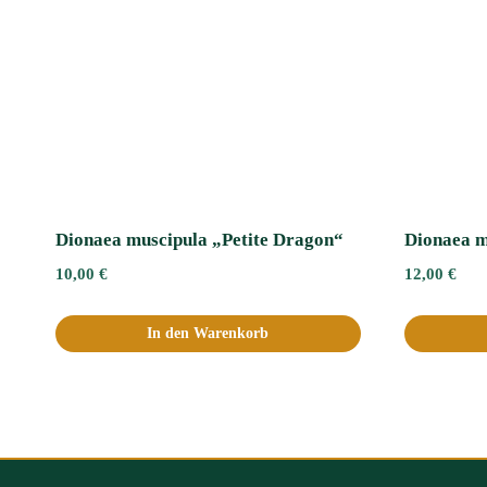
Dionaea muscipula „Petite Dragon“
Dionaea m
10,00
€
12,00
€
In den Warenkorb