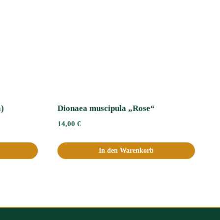
a)
Dionaea muscipula „Rose“
14,00
€
In den Warenkorb