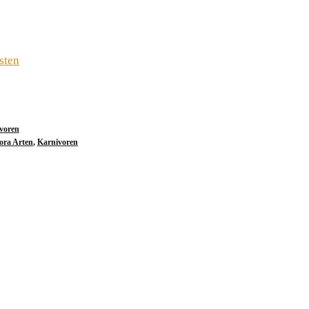
sten
voren
ora Arten
,
Karnivoren