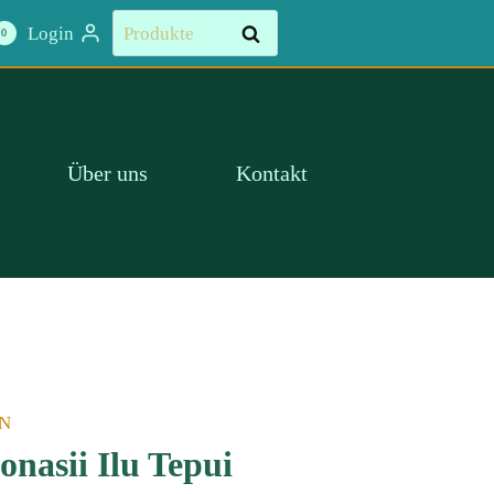
Suchen
Login
Suchen
0
nach:
Über uns
Kontakt
N
nasii Ilu Tepui