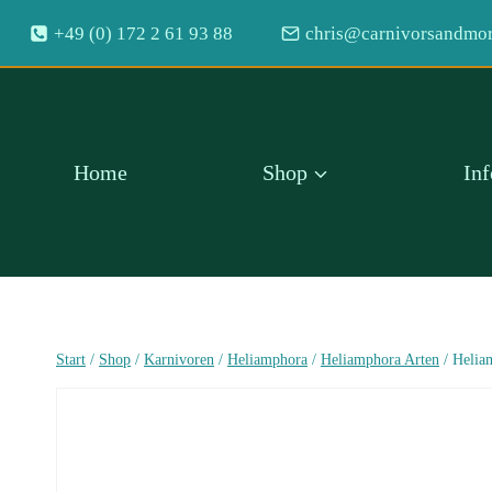
Zum
+49 (0) 172 2 61 93 88
chris@carnivorsandmor
Inhalt
springen
Home
Shop
In
Start
/
Shop
/
Karnivoren
/
Heliamphora
/
Heliamphora Arten
/
Heliam