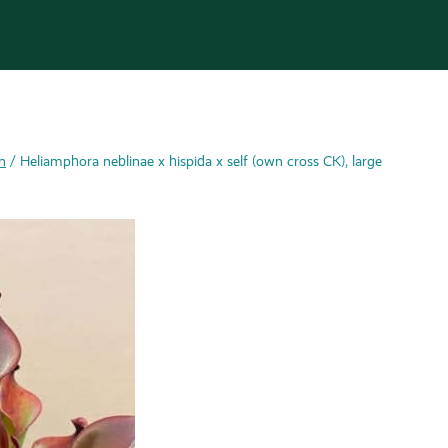
n
/
Heliamphora neblinae x hispida x self (own cross CK), large