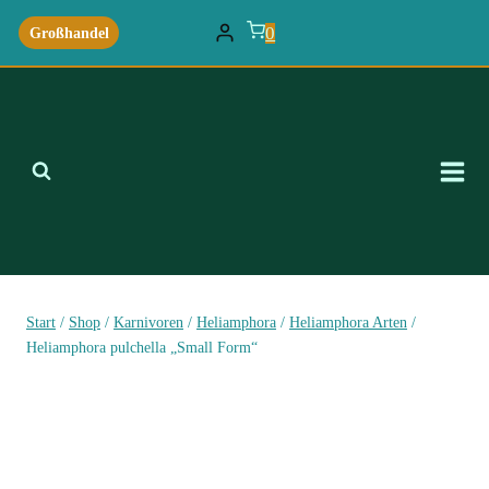
Zum
0
Großhandel
Inhalt
springen
Start
/
Shop
/
Karnivoren
/
Heliamphora
/
Heliamphora Arten
/
Heliamphora pulchella „Small Form“