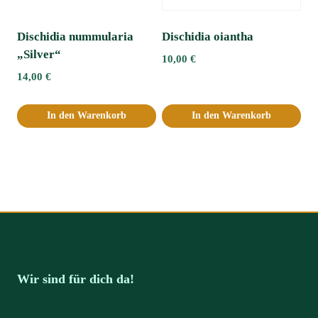
Dischidia nummularia
Dischidia oiantha
„Silver“
10,00
€
14,00
€
In den Warenkorb
In den Warenkorb
Wir sind für dich da!