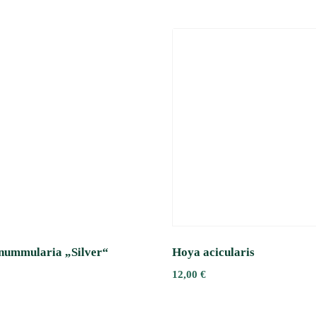
 nummularia „Silver“
Hoya acicularis
12,00
€