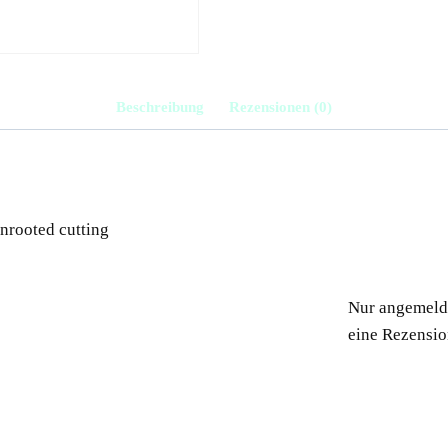
Beschreibung
Rezensionen (0)
unrooted cutting
Nur angemelde
eine Rezensio