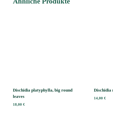
Ähnliche Produkte
Dischidia platyphylla, big round
Dischidia
leaves
14,00
€
18,00
€