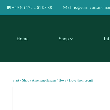
Zum
+49 (0) 172 2 61 93 88
chris@carnivorsandmor
Inhalt
springen
Home
Shop
In
Start
/
Shop
/
Ameisenpflanzen
/
Hoya
/
Hoya thompsonii