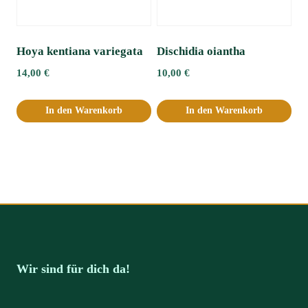
Hoya kentiana variegata
Dischidia oiantha
14,00
€
10,00
€
In den Warenkorb
In den Warenkorb
Wir sind für dich da!