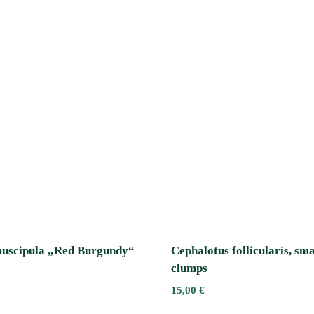
uscipula „Red Burgundy“
Cephalotus follicularis, sma
clumps
15,00
€