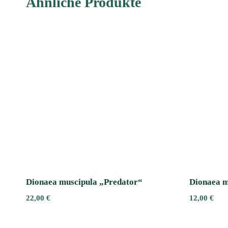
Ähnliche Produkte
Dionaea muscipula „Predator“
Dionaea m
22,00
€
12,00
€