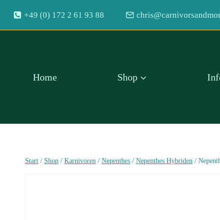
Zum
+49 (0) 172 2 61 93 88
chris@carnivorsandmor
Inhalt
springen
Home
Shop
In
Start
/
Shop
/
Karnivoren
/
Nepenthes
/
Nepenthes Hybriden
/
Nepenth