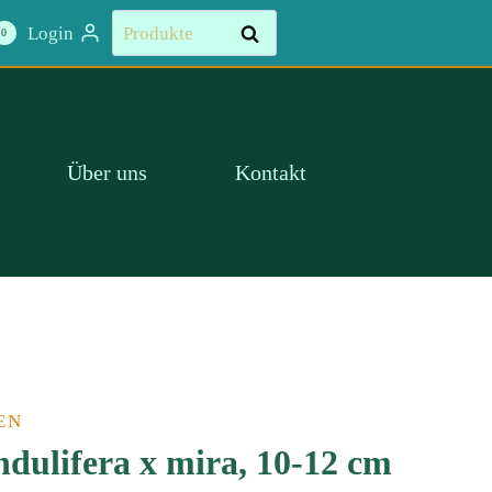
Suchen
Login
Suchen
0
nach:
Über uns
Kontakt
EN
ndulifera x mira, 10-12 cm