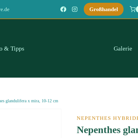
Großhandel
e.de
fo & Tipps
Galerie
es glandulifera x mira, 10-12 cm
NEPENTHES HYBRID
Nepenthes gla