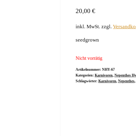
20,00
€
inkl. MwSt.
zzgl.
Versandko
seedgrown
Nicht vorrätig
Artikelnummer:
NHY-67
Kategorien:
Karnivoren
,
Nepenthes Hy
Schlagwörter:
Karnivoren
,
Nepenthes