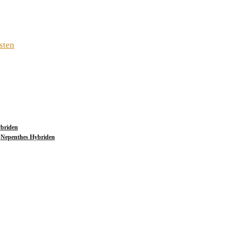
sten
briden
,
Nepenthes Hybriden