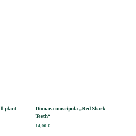
ll plant
Dionaea muscipula „Red Shark
Teeth“
14,00
€