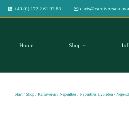
Zum
+49 (0) 172 2 61 93 88
chris@carnivorsandmor
Inhalt
springen
Home
Shop
In
Start
/
Shop
/
Karnivoren
/
Nepenthes
/
Nepenthes Hybriden
/
Nepenth