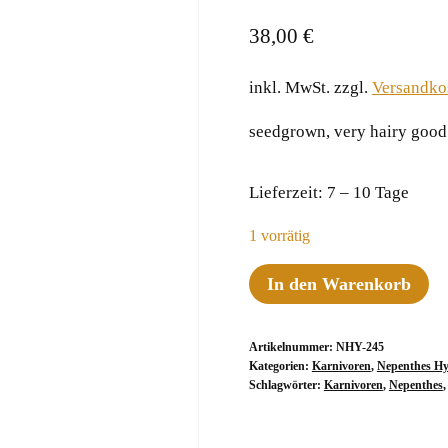
38,00
€
inkl. MwSt.
zzgl.
Versandko
seedgrown, very hairy good
Lieferzeit:
7 – 10 Tage
1 vorrätig
Nepenthes
In den Warenkorb
glandulifera
x
Artikelnummer:
NHY-245
mollis,
Kategorien:
Karnivoren
,
Nepenthes Hy
15-
Schlagwörter:
Karnivoren
,
Nepenthes
20
cm