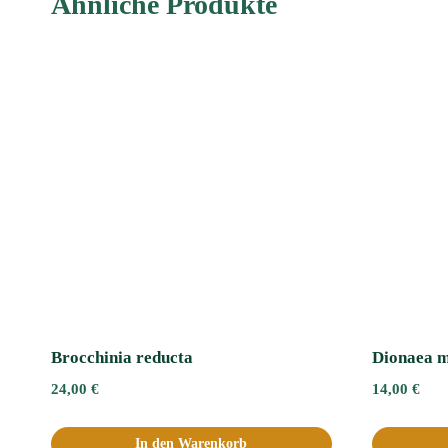
Ähnliche Produkte
Brocchinia reducta
Dionaea m
24,00
€
14,00
€
In den Warenkorb