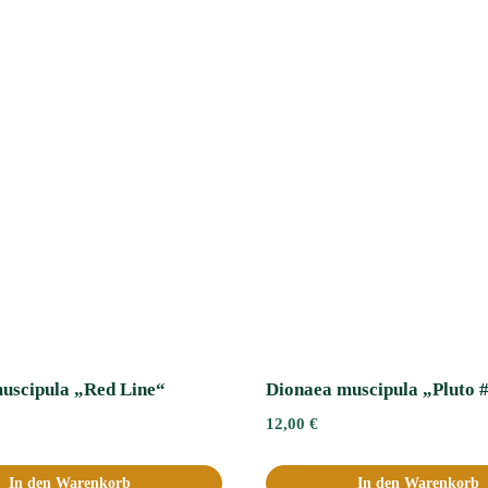
uscipula „Red Line“
Dionaea muscipula „Pluto 
12,00
€
In den Warenkorb
In den Warenkorb