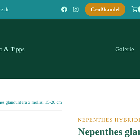
Großhandel
e.de
fo & Tipps
Galerie
es glandulifera x mollis, 15-20 cm
NEPENTHES HYBRID
Nepenthes glan