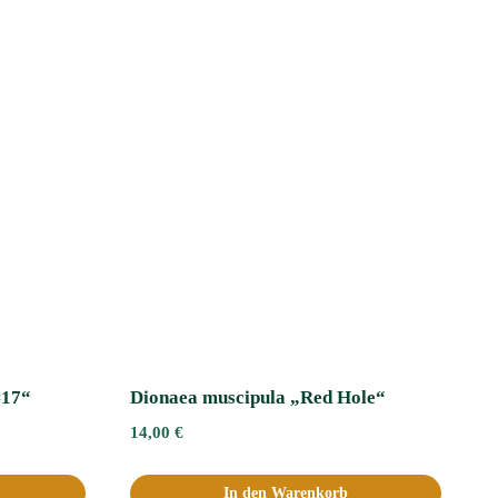
#17“
Dionaea muscipula „Red Hole“
14,00
€
In den Warenkorb