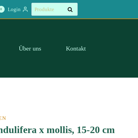
glandulifera
Suchen
Login
Suchen
0
x
nach:
mollis,
15-
20
cm
Über uns
Kontakt
Menge
EN
dulifera x mollis, 15-20 cm