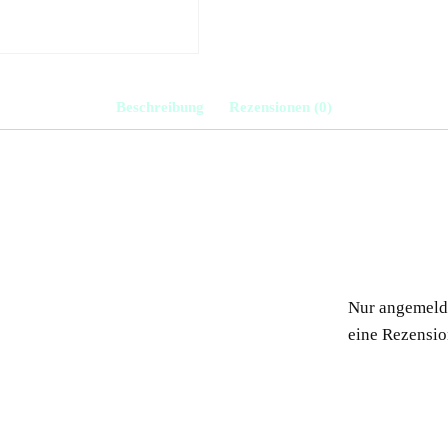
Menge
Beschreibung
Rezensionen (0)
Nur angemelde
eine Rezensio