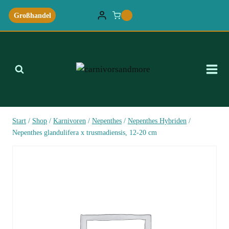
Zum
Großhandel
0
Inhalt
springen
Start
/
Shop
/
Karnivoren
/
Nepenthes
/
Nepenthes Hybriden
/
Nepenthes glandulifera x trusmadiensis, 12-20 cm