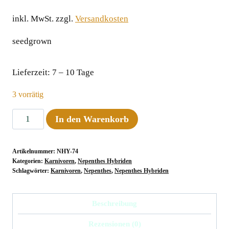
inkl. MwSt.
zzgl.
Versandkosten
seedgrown
Lieferzeit:
7 – 10 Tage
3 vorrätig
Nepenthes
In den Warenkorb
glandulifera
x
Artikelnummer:
NHY-74
trusmadiensis,
Kategorien:
Karnivoren
,
Nepenthes Hybriden
12-
Schlagwörter:
Karnivoren
,
Nepenthes
,
Nepenthes Hybriden
20
cm
Beschreibung
Menge
Rezensionen (0)