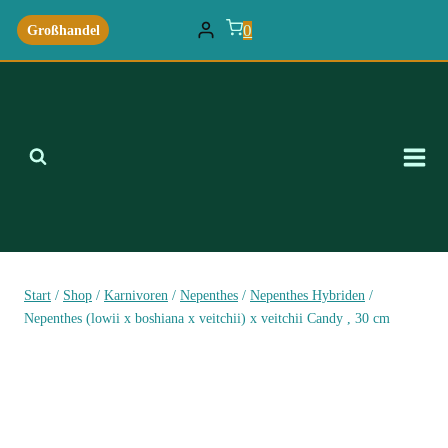
Zum
0
Großhandel
Inhalt
springen
Start
/
Shop
/
Karnivoren
/
Nepenthes
/
Nepenthes Hybriden
/
Nepenthes (lowii x boshiana x veitchii) x veitchii Candy , 30 cm