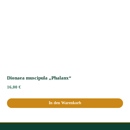
Dionaea muscipula „Phalanx“
16,00
€
In den Warenkorb