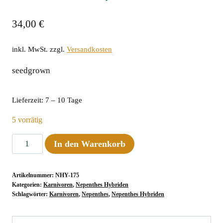
34,00
€
inkl. MwSt.
zzgl.
Versandkosten
seedgrown
Lieferzeit:
7 – 10 Tage
5 vorrätig
Nepenthes
In den Warenkorb
maxima
Wavy
Artikelnummer:
NHY-175
x
Kategorien:
Karnivoren
,
Nepenthes Hybriden
veitchii
Schlagwörter:
Karnivoren
,
Nepenthes
,
Nepenthes Hybriden
Bareo,
10-